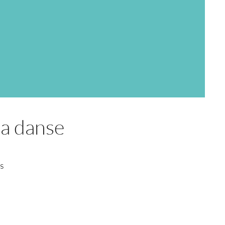
la danse
ps