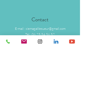
Contact
E-mail :
ciemagalilesueur@gmail.com
Tél : 06.25.54.56.52
Suivez-nous
Facebook
Instagram
Linkedin
Youtube
Mentions légales et politique
de cookies​
Politique de confidentialité